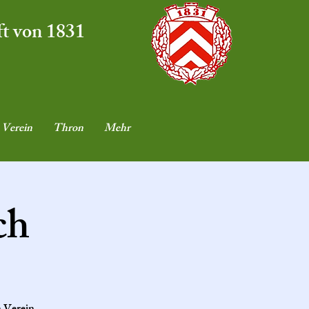
ft von 1831
Verein
Thron
Mehr
ch